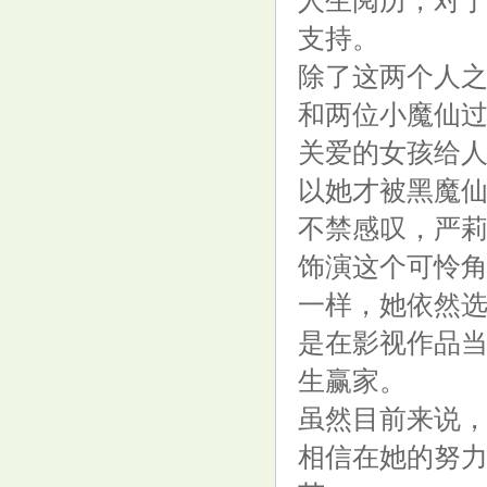
人生阅历，对
7月10日周大福黄金价格723元/
支持。
克
除了这两个人
和两位小魔仙
关爱的女孩给
以她才被黑魔
不禁感叹，严
老古点金：黄金2379空
饰演这个可怜
一样，她依然
是在影视作品
生赢家。
虽然目前来说
万盛股份（603010）8月15日主
相信在她的努
力资金净买入136.00万元