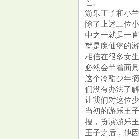
芒。
游乐王子和小
除了上述三位
中之一就是一
就是魔仙堡的
杨柳负于性别争议拳手哈利夫摘
相信在很多女
银 医学专家: XY染色体前提下,
必然会带着面
选手的身体素质更接近男性
这个冷酷少年
们没有办法了
让我们对这位
华纳药厂（688799）8月15日主
当初的游乐王子
力资金净卖出99.70万元
搜，扮演游乐
王子之后，他