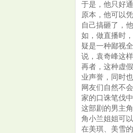
于是，他只好
原本，他可以
自己搞砸了，
7月10日周大福黄金价格723元/
如，做直播时
克
疑是一种鄙视
说，袁奇峰这
再者，这种虚
业声誉，同时
网友们自然不
家的口诛笔伐
这部剧的男主角
角小兰姐姐可
在美琪、美雪