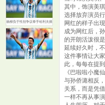
其中，饰演美
选择放弃演员
杨柳负于性别争议拳手哈利夫摘
网红的样子出
银 医学专家: XY染色体前提下,
成为网红后，
选手的身体素质更接近男性
的开朗活泼很
延续好久时，不
这件事情让大
此，每每在提
华纳药厂（688799）8月15日主
力资金净卖出99.70万元
《巴啦啦小魔
与孙侨潞相反
关系，而是凭
一样不再从事