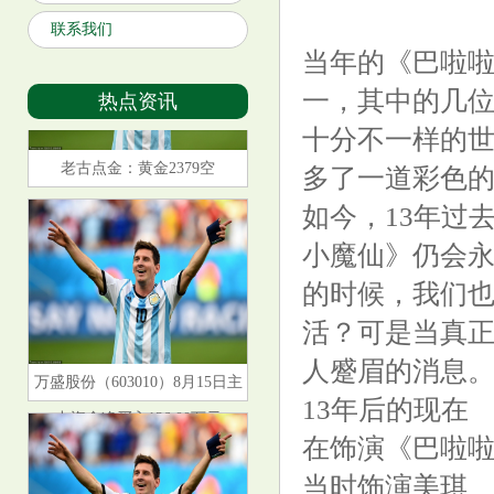
联系我们
当年的《巴啦啦
一，其中的几
热点资讯
十分不一样的
老古点金：黄金2379空
多了一道彩色
如今，13年过
小魔仙》仍会
的时候，我们
活？可是当真
万盛股份（603010）8月15日主
人蹙眉的消息
力资金净买入136.00万元
13年后的现在
在饰演《巴啦
当时饰演美琪