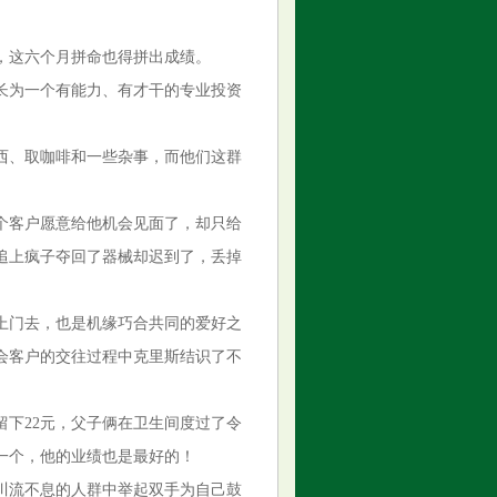
，这六个月拼命也得拼出成绩。
长为一个有能力、有才干的专业投资
西、取咖啡和一些杂事，而他们这群
个客户愿意给他机会见面了，却只给
追上疯子夺回了器械却迟到了，丢掉
上门去，也是机缘巧合共同的爱好之
会客户的交往过程中克里斯结识了不
下22元，父子俩在卫生间度过了令
一个，他的业绩也是最好的！
川流不息的人群中举起双手为自己鼓