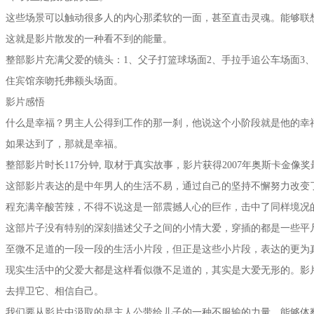
这些场景可以触动很多人的内心那柔软的一面，甚至直击灵魂。能够联
这就是影片散发的一种看不到的能量。
整部影片充满父爱的镜头：1、父子打篮球场面2、手拉手追公车场面3
住宾馆亲吻托弗额头场面。
影片感悟
什么是幸福？男主人公得到工作的那一刹，他说这个小阶段就是他的幸
如果达到了，那就是幸福。
整部影片时长117分钟, 取材于真实故事，影片获得2007年奥斯卡金像
这部影片表达的是中年男人的生活不易，通过自己的坚持不懈努力改变
程充满辛酸苦辣，不得不说这是一部震撼人心的巨作，击中了同样境况
这部片子没有特别的深刻描述父子之间的小情大爱，穿插的都是一些平
至微不足道的一段一段的生活小片段，但正是这些小片段，表达的更为
现实生活中的父爱大都是这样看似微不足道的，其实是大爱无形的。影
去捍卫它、相信自己。
我们要从影片中汲取的是主人公带给儿子的一种不服输的力量，能够体