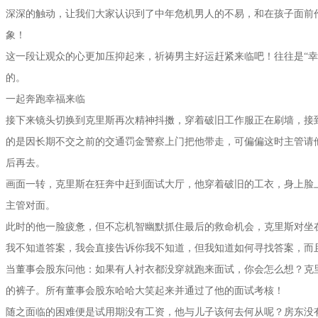
深深的触动，让我们大家认识到了中年危机男人的不易，和在孩子面前
象！
这一段让观众的心更加压抑起来，祈祷男主好运赶紧来临吧！往往是“幸
的。
一起奔跑幸福来临
接下来镜头切换到克里斯再次精神抖擞，穿着破旧工作服正在刷墙，接
的是因长期不交之前的交通罚金警察上门把他带走，可偏偏这时主管请
后再去。
画面一转，克里斯在狂奔中赶到面试大厅，他穿着破旧的工衣，身上脸
主管对面。
此时的他一脸疲惫，但不忘机智幽默抓住最后的救命机会，克里斯对坐
我不知道答案，我会直接告诉你我不知道，但我知道如何寻找答案，而
当董事会股东问他：如果有人衬衣都没穿就跑来面试，你会怎么想？克
的裤子。所有董事会股东哈哈大笑起来并通过了他的面试考核！
随之面临的困难便是试用期没有工资，他与儿子该何去何从呢？房东没