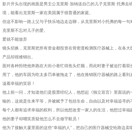
影片开头出现的画面是男主公克里斯·加纳送自己的儿子克里斯·托弗去
境，能看出克里斯一家在美国属于很普通的家庭。
但这不影响一路上父与子快乐地边走边聊，从克里斯对小托弗的每一句
克里斯不忘对儿子的爱。
爱就不能放弃
镜头切换，克里斯把所有资金都投资在骨密度检测医疗器械上，在各大
产品却很难销出。
面对各种拒绝他奔跑在大街小巷忙得焦头烂额，而此时妻子被迫打着双
用了，他的车因为吃太多罚单被拖走了，他在推销医疗器械的路上看到
溢着幸福的笑容！
他上前一问，才知道他们是股票经纪人，他想起《独立宣言》里面说的
喻的，这就是生来平等，并被赋予了包括生命，自由以及对幸福追寻的
每个人都有追求幸福的权利，所以他想改变一家人的生活，他想过幸福
他的妻子却嘲笑质疑他怎么不去做宇航员！
他为了接触大厦里面的这些“幸福的人”，把自己的医疗器械交给路边卖