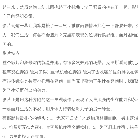
起掌来，然后奔跑去幼儿园抱起了小托弗，父子紧紧的抱在了一起。影片
自己的经纪公司。
影片到这一幕让我算是松了一口气，被前面剧情压抑心一下舒展开来。
力，我们生活中何尝不会遇到？克里斯表现的逆境转换思维，面对困难
习的。
影片特点
整个影片印象最深的就是奔跑，有很多次奔跑的场景。克里斯看到被别
租车费在奔跑;他为了得到面试机会在奔跑;他为了去收容所提前排队在
有很多镜头是拉着小托弗在奔跑，而当克里斯为了生计在奔跑时，我们
为了生活而付出的努力。
影片正是用这种奔跑的这一主观动作，表现了人最顽强的生存能力和永
一起面对生活的不易，用身体力行表达对儿子的另一种爱。
整部影片最扎心的镜头：1、无家可归父子地铁厕所相拥而眠，男主落泪
3、拘留所无奈之夜4、收容所抢住宿名额挨打。5、为了赶上住宿，孩
6、男主走投无路卖血。