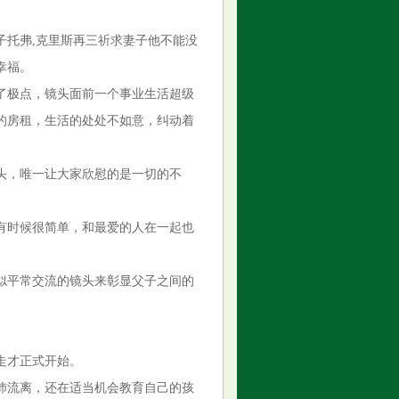
子托弗,克里斯再三祈求妻子他不能没
幸福。
了极点，镜头面前一个事业生活超级
的房租，生活的处处不如意，纠动着
头，唯一让大家欣慰的是一切的不
有时候很简单，和最爱的人在一起也
似平常交流的镜头来彰显父子之间的
走才正式开始。
沛流离，还在适当机会教育自己的孩