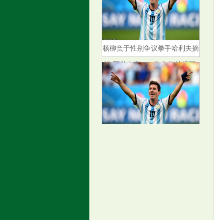
杨柳负于性别争议拳手哈利夫摘
银 医学专家: XY染色体前提下,
选手的身体素质更接近男性
华纳药厂（688799）8月15日主
力资金净卖出99.70万元