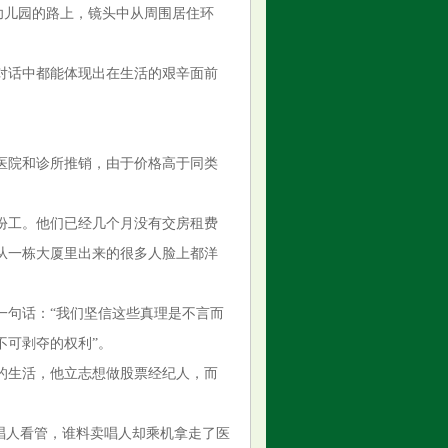
幼儿园的路上，镜头中从周围居住环
对话中都能体现出在生活的艰辛面前
医院和诊所推销，由于价格高于同类
份工。他们已经几个月没有交房租费
从一栋大厦里出来的很多人脸上都洋
一句话：“我们坚信这些真理是不言而
不可剥夺的权利”。
的生活，他立志想做股票经纪人，而
唱人看管，谁料卖唱人却乘机拿走了医