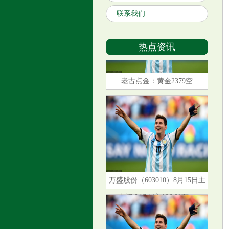
联系我们
热点资讯
老古点金：黄金2379空
万盛股份（603010）8月15日主
力资金净买入136.00万元