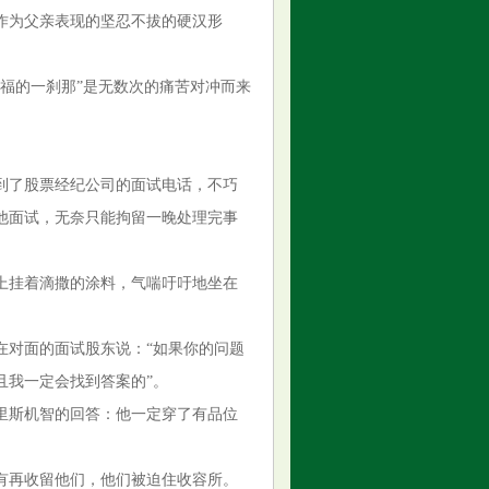
作为父亲表现的坚忍不拔的硬汉形
福的一刹那”是无数次的痛苦对冲而来
到了股票经纪公司的面试电话，不巧
他面试，无奈只能拘留一晚处理完事
上挂着滴撒的涂料，气喘吁吁地坐在
在对面的面试股东说：“如果你的问题
且我一定会找到答案的”。
里斯机智的回答：他一定穿了有品位
有再收留他们，他们被迫住收容所。