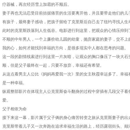
疗器械，再次经历雪上加霜的不顺后。
妻子再也无法忍受目前拮据痛苦的生活要离开他，并且要带走他们的儿
有孩子，最终妻子感动，把孩子留给了克里斯后自己去了纽约寻找人生
此时的克里斯跌落到人生低谷。电影进行到这里，把观众的心情压抑到
不顺的中年男人，一个上廉价幼儿园的幼童，抛弃家庭的妻子，交不上
我的心，如何才能找到幸福的方向，是很多现实中人都在思考的问题。
这一段的剧情线索进行到这里一片灰暗，让观众的胸口像压了一块大石
顺，但是父子最终在一起，只要不放弃，幸福还有希望。
从这点看男主人公比《妈妈再爱我一次》里的女主秋霞幸运多了。幸福
是一种幸福。
纵观整部影片在体现主人公克里斯奋斗翻身的过程中穿插有几段父子看
爱。
父子相依为命
接下来这一幕，影片属于父子俩的身心痛苦转变之旅从克里斯妻子的出
克里斯带着儿子又一次奔跑在追求幸福生活的路上，经历露宿街头、颠