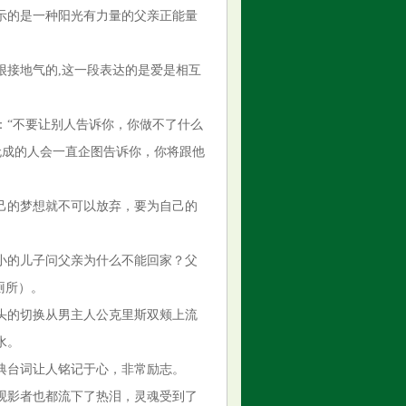
示的是一种阳光有力量的父亲正能量
很接地气的,这一段表达的是爱是相互
：“不要让别人告诉你，你做不了什么
无成的人会一直企图告诉你，你将跟他
己的梦想就不可以放弃，要为自己的
小的儿子问父亲为什么不能回家？父
厕所）。
头的切换从男主人公克里斯双颊上流
水。
典台词让人铭记于心，非常励志。
观影者也都流下了热泪，灵魂受到了