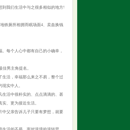
想到我们生活中与之很多相似的地方!
、地铁厕所相拥而眠场面4、卖血换钱
福。每个人心中都有自己的小确幸，
奖最佳男主角提名。
了生活，幸福那么来之不易，整个过
的现实中人。
凡生活中很朴实的、点点滴滴的、甚
真实、更为接近生活。
片中父亲告诉儿子只要有梦想，就要
察生活的不易，面对逆境的逆转思