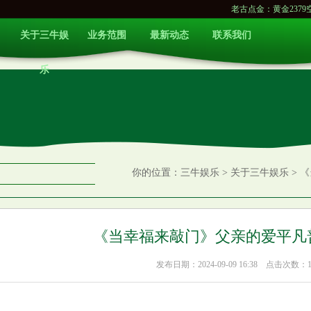
老古点金：黄金2379空...
万盛股份（6
关于三牛娱
业务范围
最新动态
联系我们
乐
你的位置：
三牛娱乐
>
关于三牛娱乐
> 
《当幸福来敲门》父亲的爱平凡
发布日期：2024-09-09 16:38 点击次数：1