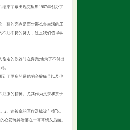
结束字幕出现克里斯1987年创办了
这一幕的亮点是面对那么多生活的压
的不屈不挠的努力，这是我们值得学
人偷走的仪器时在奔跑;他为了不付出
奔跑。
想到了更多的是他的辛酸痛苦以及他
不屈服的精神。尤其作为父亲和孩子
。2、追被拿的医疗器械被车撞飞。
子的心爱玩具遗落在一幕幕镜头后面。