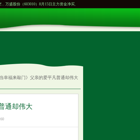
03010）8月15日主力资金净买入136.00万元...
杨柳负于性别争议拳手哈利夫摘银 医学专
《当幸福来敲门》父亲的爱平凡普通却伟大
普通却伟大
60