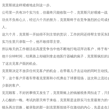
克里斯就这样艰难地走到这一步。
公司里一共有20个实习生，但最终只能收取一个，克里斯只好艰难一战
功夫不负有心人，经过六个月的努力，克里斯终于在竞争激烈的公司成
人。
这六个月，克里斯一开始得不到主管的赏识，工作的同还得帮主管买东
实习生里只录取一个，他不敢得罪主管。
所以每天的工作都活在高度竞争当中他不断地打电话拜访客户，终于有
他十分钟时间，结果路上却碰到拿走他医疗器械的疯子，克里斯疯狂的
了这次见客户面的机会。
克里斯决定不放弃任何见客户的机会，在带着儿子去运动的同时主动找
下，这个客户开着车带着克里斯和小托弗去了球赛现场，这次和上流社
少新的客户。
见完顾客，不好的事情又发生了，克里斯账上的钱被税务局扣走了，只留
人心酸的一晚。考试的那天终于来临，克里斯是这群实习生里最努力的
镜头再次切换，被录取的那一刻克里斯按捺不住激动的内心，先是走在