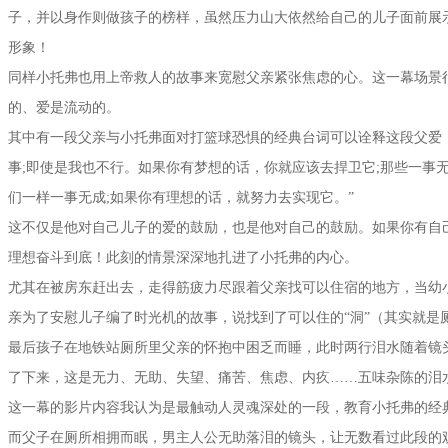
子，并以身作则做孩子的榜样，虽然压力山大依然给自己的儿子面前展
形象！
同样小托弗也用上帝救人的故事来宽慰父亲紧张焦虑的心。这一幕场景
的、爱是流动的。
其中有一段父亲与小托弗面对打篮球恐惧的经典台词可以诠释这段父爱
事;即使是我也不行。如果你有梦想的话，你就应该去捍卫它;那些一事
们一样一事无成;如果你有理想的话，就努力去实现它。”
这不仅是他对自己儿子的爱的鼓励，也是他对自己的鼓励。如果你有自
理想奋斗到底！此刻的情景深深地扎进了小托弗的内心。
尤其在被房东赶出去，走得筋疲力尽跟着父亲找可以住宿的地方，当幼
亲为了安慰儿子编了时光机的故事，说找到了可以住的“洞”（其实就是
最后孩子在地铁站厕所里父亲的怀抱中困乏而睡，此时两行泪水随着镜
了下来，这是无力、无助、失望、痛苦、焦虑、内疚……五味杂陈的泪
这一幕的影片内容我认为是最触动人灵魂深处的一段，教育小托弗的经
而父子在厕所相拥而眠，男主人公无助落泪的镜头，让无数看过此段的