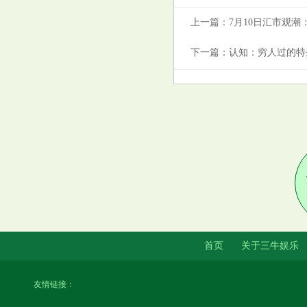
有一种适合你
上一篇：
7月10日汇市观
下一篇：
认知：穷人过的特
“脑瘫诗人”余秀华一夜爆红，结
识小14岁的男友，却遭家暴
首页
关于三牛娱乐
鲍威尔言论为年内晚些时候降息
做准备，投行警告美股获利了结
友情链接：
风险