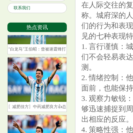
在人际交往的
联系我们
称。城府深的
们的行为和表
热点资讯
见的七种表现
1. 言行谨慎
“白龙马”王伯昭：曾被谢霆锋打
们不会轻易表
进医院，44岁和妻子在街头卖卤
测。
菜
2. 情绪控制
面前，也能保
3. 观察力敏
〖减肥佳方〗中药减肥良方👍总
够迅速捕捉到
有一种适合你
出相应的反应
4. 策略性强