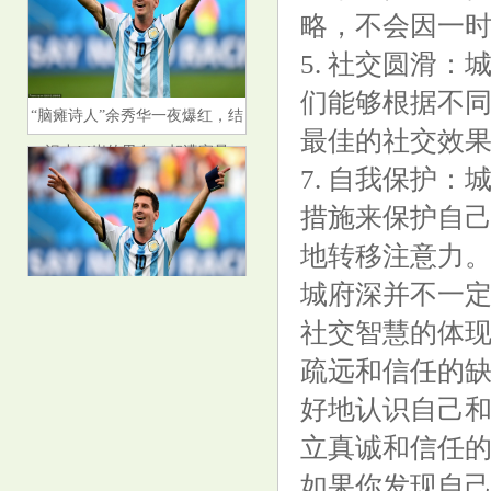
略，不会因一
5. 社交圆滑
们能够根据不
“脑瘫诗人”余秀华一夜爆红，结
最佳的社交效
识小14岁的男友，却遭家暴
7. 自我保护
措施来保护自
地转移注意力
城府深并不一
鲍威尔言论为年内晚些时候降息
社交智慧的体
做准备，投行警告美股获利了结
疏远和信任的
风险
好地认识自己
立真诚和信任
如果你发现自