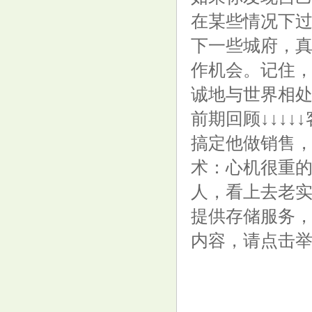
在某些情况下
XD工业富（601138）8月15日主
下一些城府，
力资金净卖出1.48亿元
作机会。记住
诚地与世界相
前期回顾↓↓↓
搞定他做销售
“白龙马”王伯昭：曾被谢霆锋打
术：心机很重
进医院，44岁和妻子在街头卖卤
人，看上去老实
菜
提供存储服务
内容，请点击
〖减肥佳方〗中药减肥良方👍总