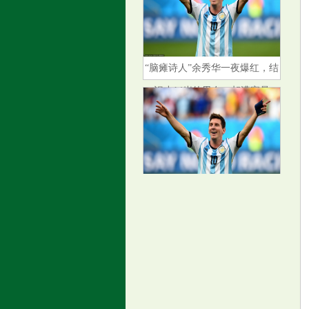
“脑瘫诗人”余秀华一夜爆红，结
识小14岁的男友，却遭家暴
鲍威尔言论为年内晚些时候降息
做准备，投行警告美股获利了结
风险