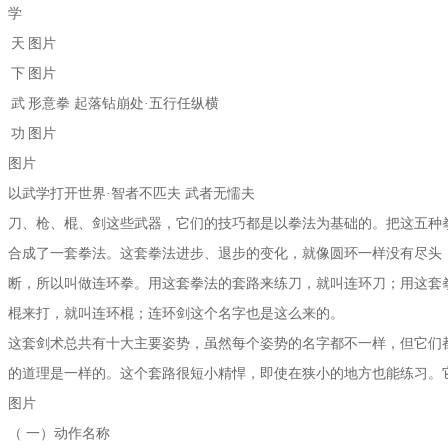
学
天
图片
下
图片
武
形意拳 起落钻崩处·五行任纵横
功
图片
图片
以武学打开世界·智者不匹夫 武者无懦夫
刀、枪、棍、剑这些武器，它们的技巧都是以拳法为基础的。把这五种
合成了一套拳法。这套拳法进步、退步的变化，就像圆环一样没有尽头
断，所以叫做连环拳。用这套拳法的套路来练刀，就叫连环刀；用这套
棍来打，就叫连环棍；连环剑这个名字也是这么来的。
这套剑术总共有十大主要姿势，虽然每个姿势的名字都不一样，但它们
的道理是一样的。这个套路很短小精悍，即使在狭小的地方也能练习。
图片
（ 一）动作名称