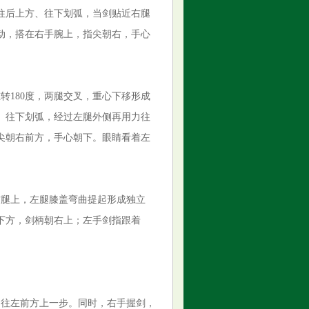
往后上方、往下划弧，当剑贴近右腿
动，搭在右手腕上，指尖朝右，手心
转180度，两腿交叉，重心下移形成
、往下划弧，经过左腿外侧再用力往
尖朝右前方，手心朝下。眼睛看着左
右腿上，左腿膝盖弯曲提起形成独立
下方，剑柄朝右上；左手剑指跟着
脚往左前方上一步。同时，右手握剑，