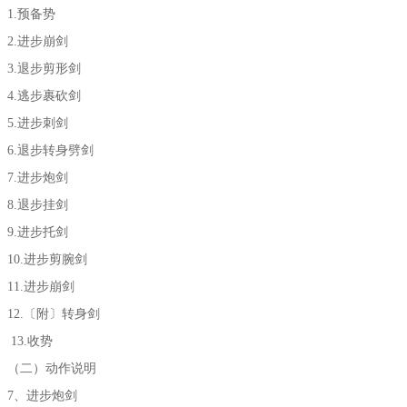
1.预备势
2.进步崩剑
3.退步剪形剑
4.逃步裹砍剑
5.进步刺剑
6.退步转身劈剑
7.进步炮剑
8.退步挂剑
9.进步托剑
10.进步剪腕剑
11.进步崩剑
12.〔附〕转身剑
13.收势
（二）动作说明
7、进步炮剑