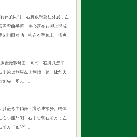
。转体的同时，右脚跟稍微往外展，左
膝盖弯曲半蹲，重心落在右脚上形成
手剑指跟着动，搭在右手腕上，指尖
，膝盖微微弯曲；同时，右脚跟进半
右手紧握剑与左手剑指一起，让剑尖
剑尖（图31）。
抱，膝盖弯曲稍微下蹲形成扣步。转体
在右小腿外侧，右手心朝右前方；左
前方（图32）。