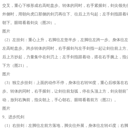
交叉，重心下移形成右高蛇盘步。转体的同时，右手紧握剑，剑尖领先
外侧时，用朝向虎口那侧的剑刃再往下、往后上方勾起；左手剑指跟着
朝下。眼睛看着剑尖（图20）。
图片
（2）左挂剑：重心上升，右脚往左垫半步，左脚往左跨一步。身体往左
左高蛇盘步。跨步转体的同时，右手握剑与左手剑指一起让剑往前上方
后上方抄起，力量集中在剑刃上；左手剑指跟着动，搭在右手腕上，指
下方（图21）。
图片
（3）独立步挂剑：上面的动作不停，身体往右转90度，重心后移落在
步。转体的同时，右手握剑，让剑往前划弧，停在头顶上方，剑尖朝前
动，放到右胸前，指尖朝上，手心朝右。眼睛看着前方（图22）。
图片
9、进步托剑
（1）右挂剑：左脚往左前方落地，脚尖往外展，身体往左转45度；右