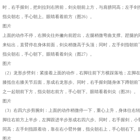
时，右手握剑，把剑拉到右胯前，剑尖朝前上方，与肩膀同高；左手剑
指尖朝右，手心朝上。眼睛看着前方（图26）。
图片
上面的动作不停，右脚尖往外撇向前蹬出，左腿稍微弯曲支撑。蹬腿的
来钻出，直臂停在身体前面，剑尖稍微高于头顶；同时，左手剑指朝前
指尖朝右，手心朝下。眼睛看着剑尖（图27）。
图片
（2）龙形步劈剑：紧接着上面的动作，右脚往前下方横踩落地；左脚
膝抵住右膝关节后面，形成右龙形步。同时，右手握剑随身体下蹲朝前
之一起朝前下方，指尖朝右前方，手心朝下。眼睛看着剑尖（图28）。
图片
（3）右四六步剪腕剑：上面的动作稍微停一下，重心上升，身体往右转
脚往右前方上半步，左脚跟进半步形成右四六步。同时，右手握剑，小
同高；左手剑指跟着动，靠在右小臂外侧，指尖朝右上，手心朝右下。眼
图片