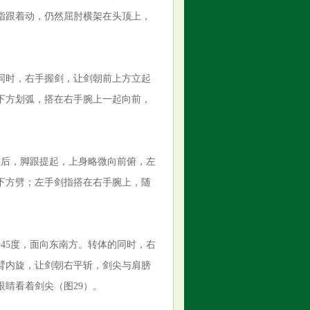
指跟着动，仍然屈肘横架在头顶上，
同时，右手握剑，让剑朝前上方立起
下方划弧，搭在右手腕上一起向前，
在后，脚跟提起，上身略微向前俯，左
下方劈；左手剑指搭在右手腕上，随
45度，面向东南方。转体的同时，右
臂内旋，让剑朝右平斩，剑尖与肩膀
睛看着剑尖（图29）。