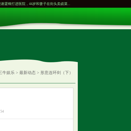
院，44岁和妻子在街头卖卤菜...
〖减肥佳方〗中药减肥良方👍总有一种适合你...
“脑
三牛娱乐
>
最新动态
> 形意连环剑（下）
54