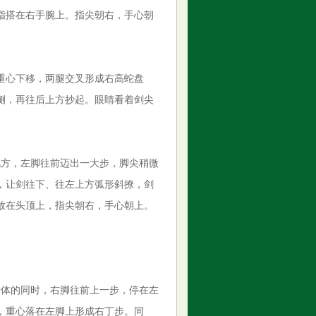
指搭在右手腕上。指尖朝右，手心朝
重心下移，两腿交叉形成右高蛇盘
侧，再往后上方抄起。眼睛看着剑尖
北方，左脚往前迈出一大步，脚尖稍微
，让剑往下、往左上方弧形斜撩，剑
放在头顶上，指尖朝右，手心朝上。
转体的同时，右脚往前上一步，停在左
，重心落在左脚上形成右丁步。同