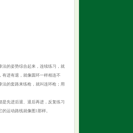
拳法的姿势综合起来，连续练习，就
，有进有退，就像圆环一样相连不
拳法的套路来练枪，就叫连环枪；用
都是先进后退、退后再进，反复练习
它的运动路线就像图1那样。