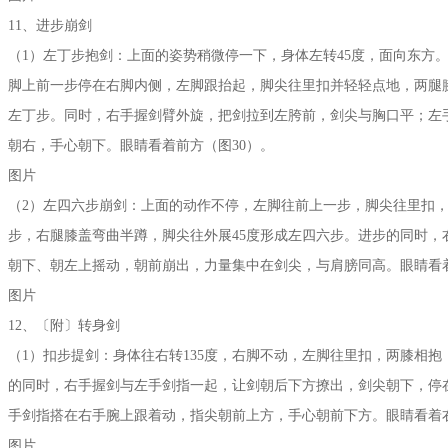
11、进步崩剑
（1）左丁步抱剑：上面的姿势稍微停一下，身体左转45度，面向东方
脚上前一步停在右脚内侧，左脚跟抬起，脚尖往里扣并轻轻点地，两腿
左丁步。同时，右手握剑臂外旋，把剑拉到左胯前，剑尖与胸口平；左
朝右，手心朝下。眼睛看着前方（图30）。
图片
（2）左四六步崩剑：上面的动作不停，左脚往前上一步，脚尖往里扣
步，右腿膝盖弯曲半蹲，脚尖往外展45度形成左四六步。进步的同时，
朝下、朝左上摇动，朝前崩出，力量集中在剑尖，与肩膀同高。眼睛看着
图片
12、〔附〕转身剑
（1）扣步提剑：身体往右转135度，右脚不动，左脚往里扣，两膝相
的同时，右手握剑与左手剑指一起，让剑朝后下方撩出，剑尖朝下，停
手剑指搭在右手腕上跟着动，指尖朝前上方，手心朝前下方。眼睛看着右
图片