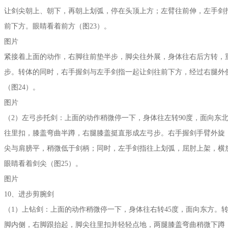
让剑尖朝上、朝下，再朝上划弧，停在头顶上方；左臂往前伸，左手剑
前下方。眼睛看着前方（图23）。
图片
紧接着上面的动作，右脚往前垫半步，脚尖往外展，身体往右后方转，
步。转体的同时，右手握剑与左手剑指一起让剑往前下方，经过右腿外
（图24）。
图片
（2）左弓步托剑：上面的动作稍微停一下，身体往左转90度，面向东
往里扣，膝盖弯曲半蹲，右腿膝盖挺直形成左弓步。右手握剑手臂外旋
尖与肩膀平，稍微低于剑柄；同时，左手剑指往上划弧，屈肘上架，横
眼睛看着剑尖（图25）。
图片
10、进步剪腕剑
（1）上钻剑：上面的动作稍微停一下，身体往右转45度，面向东方。
脚内侧，右脚跟抬起，脚尖往里扣并轻轻点地，两腿膝盖弯曲稍微下蹲