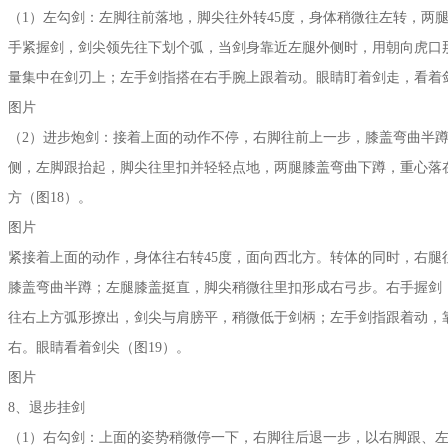
（1）左勾剑：左脚往前落地，脚尖往外转45度，身体稍微往左转，两
手紧握剑，剑尖领先往下划个弧，当剑身靠近左腿外侧时，用朝向虎口
量集中在剑刃上；左手剑指搭在右手腕上跟着动。眼睛盯着剑走，看着剑
图片
（2）进步炮剑：接着上面的动作不停，右脚往前上一步，膝盖弯曲半
侧，左脚跟抬起，脚尖往里扣并轻轻点地，两腿膝盖弯曲下蹲，重心落
方（图18）。
图片
紧接着上面的动作，身体往右转45度，面向西北方。转体的同时，右腿
膝盖弯曲半蹲；左腿膝盖挺直，脚尖稍微往里扣形成右弓步。右手握剑
往右上方弧形撩出，剑尖与肩膀平，稍微低于剑柄；左手剑指跟着动，
右。眼睛看着剑尖（图19）。
图片
8、退步挂剑
（1）右勾剑：上面的姿势稍微停一下，右脚往后退一步，以右脚跟、左