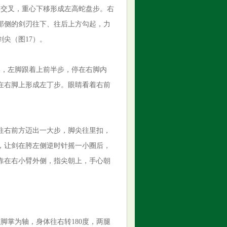
腿交叉，重心下移形成左高蛇盘步。右
那侧的剑刃往下、往后上方勾起，力
尖（图17）。
蹲，左脚跟着上前半步，停在右脚内
在右脚上形成左丁步。眼睛看着右前
往右前方迈出一大步，脚尖往里扣，
，让剑在胯左侧逆时针摇一小圈后，
靠在右小臂外侧，指尖朝上，手心朝
脚掌为轴，身体往右转180度，两腿