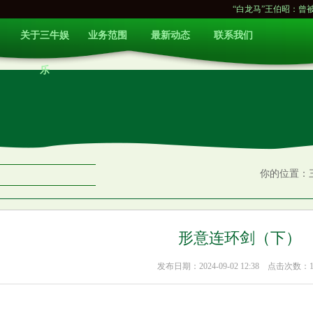
“白龙马”王伯昭：曾被谢霆锋打进医
关于三牛娱
业务范围
最新动态
联系我们
乐
你的位置：
形意连环剑（下）
发布日期：2024-09-02 12:38 点击次数：1