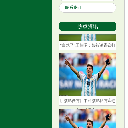
联系我们
热点资讯
“白龙马”王伯昭：曾被谢霆锋打
进医院，44岁和妻子在街头卖卤
菜
〖减肥佳方〗中药减肥良方👍总
有一种适合你