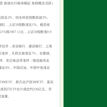
货 旅游出行板块崛起 免税概念活跃）
数跌近2%，恒生科技指数跌超3%。
红，上证50指数涨近1%。截至收
1%报1907.11点，上证50指数涨0.9
逆市拉升，农业银行、建设银行、上海
店涨停，天府文旅涨近7%，全聚德、
发祥、安记食品等涨停；物流板块走
涨近4%，中国石油、中国中免涨近
00ETF、易方达沪深300ETF、嘉实
元，上述四只ETF合计成交约236亿元。另
明显放量。