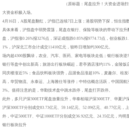
（原标题：尾盘拉升！大资金进场扫
大资金积极入场。
4月16日，A股尾盘翻红，沪指已连续7日上涨；港股弱势下探，恒生指
具体来看，沪指盘中弱势震荡，尾盘在银行、保险等板块的带动下拉升翻
盘，沪指涨0.26%报3276点，深证成指跌0.85%报9774.73点，创业板跌1.2
1%，沪深北三市合计成交11410亿元，较昨日增加约300亿元。
场内超4300股飘绿，农业、汽车、医药、家电等板块走低；银行板块
银行等盘中创出新高；旅游出行板块崛起，君亭酒店涨约11%，金陵饭
同庆楼涨近5%；食品饮料板块强势，品渥食品涨超10%，麦趣尔、桂
高，华贸物流、永泰运、上海雅仕等涨停；中特估概念活跃，中国国航
3%。值得注意的是，华勤技术盘中跳水跌停，尾盘打开跌停。
此外，多只沪深300ETF尾盘放量拉升，华泰柏瑞沪深300ETF、华夏沪深3
沪深300ETF分别成交83.73亿元、59.14亿元、52.09亿元、40.77亿
外，中证500ETF、中证1000ETF分别成交36.92亿元、24.35亿元，均
银行板块拉升