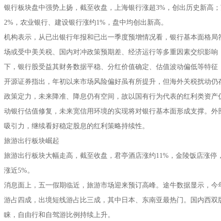
银行板块盘中强势上扬，截至收盘，上海银行涨超3%，创出历史新高
2%，农业银行、建设银行涨约1%，盘中均创出新高。
机构表示，从已出银行年报和已出一季度预增情况看，银行基本面格局符
场或受中美关税、国内对冲政策预期差、经济运行等多重因素交织影响
下，银行股受益其财务数据平稳、分红价值确定、估值波动偏低等特征
开源证券指出，年初以来市场风险偏好虽有所提升，但海外关税扰动仍
政策定力，未来降准、降息仍有空间，故以国有行为代表的红利类资产
动银行估值修复，未来宽信用环境的实现将对银行基本面形成支撑。外
吸引力，继续看好稳定股息的红利策略持续性。
旅游出行板块崛起
旅游出行板块大幅走高，截至收盘，君亭酒店涨约11%，金陵饭店涨停
涨近5%。
消息面上，五一假期临近，旅游市场迎来预订高峰。途牛数据显示，今
游占四成，出境短线游占比三成，其中日本、东南亚最热门。国内西双
睐，自由行和自驾游比例持续上升。