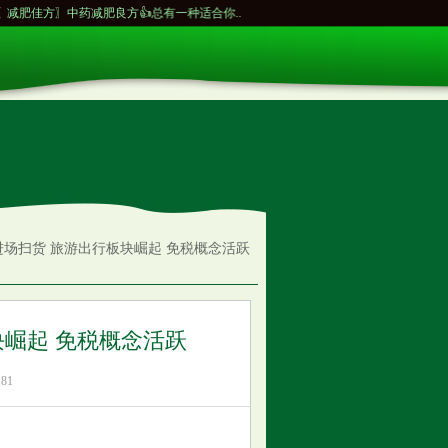
〗中药减肥良方👍总有一种适合你...
“脑瘫诗人”余秀华一夜爆红，结识小14岁的男友，
进场扫货 旅游出行板块崛起 免税概念活跃
崛起 免税概念活跃
81