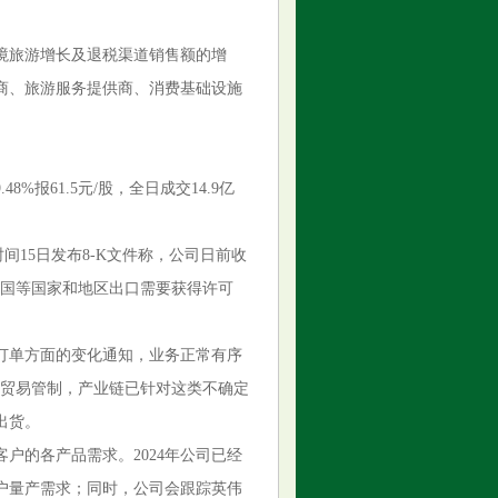
境旅游增长及退税渠道销售额的增
商、旅游服务提供商、消费基础设施
报61.5元/股，全日成交14.9亿
间15日发布8-K文件称，公司日前收
中国等国家和地区出口需要获得许可
订单方面的变化通知，业务正常有序
20贸易管制，产业链已针对这类不确定
出货。
户的各产品需求。2024年公司已经
户量产需求；同时，公司会跟踪英伟