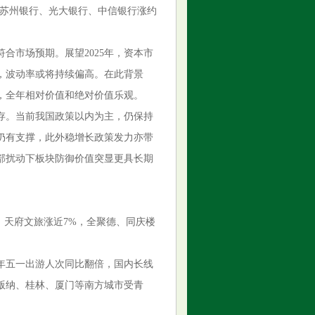
；苏州银行、光大银行、中信银行涨约
合市场预期。展望2025年，资本市
，波动率或将持续偏高。在此背景
，全年相对价值和绝对价值乐观。
存。当前我国政策以内为主，仍保持
仍有支撑，此外稳增长政策发力亦带
部扰动下板块防御价值突显更具长期
，天府文旅涨近7%，全聚德、同庆楼
年五一出游人次同比翻倍，国内长线
版纳、桂林、厦门等南方城市受青