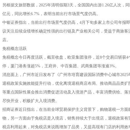
另根据文旅部数据，2025年清明假期3天，全国国内出游1.26亿人次，同比
亿元，同比增长6.7%，表明当前出行市场景气度仍高。
中银证券指出，当前出行市场景气度仍高，4月下旬多家上市公司年报
议关注后续业绩增长确定性强的出行链及产业相关公司，受益于商旅客
店。
免税概念活跃
免税概念今日再度活跃，截至收盘，欧亚集团涨停，近8个交易日斩获4
停，厦门港务涨超5%，王府井、中百集团、武商集团等涨逾3%。
消息面上，广州市近日发布了《广州市培育建设国际消费中心城市202
退税政策实施效能提升行动，优化离境退税商店布局、推动商品品类扩围
等重点国际性展会推出消费促进活动及入境游产品，丰富消费供给。落
尽快开业，积极扩大入境消费。
招商证券近日指出，在当前全球贸易保护主义背景下，购物退税一方面
物，另一方面由于免税店是入境店，销售持续大于出境店，退税政策有
税店利用起来，对免税店来说既增加了品类，又提高现有门店的利用效