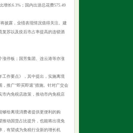
增长6.3%；国内出游总花费575.49
即将披露，业绩表现情况值得关注。建
流复苏以及疫后市占率提高的连锁酒
个涨停板；国芳集团、连云港等亦涨
5年工作要点》，其中提出，实施离境
，推广“即买即退”措施。针对广交会
实市内免税店政策，推动市内免税店
能够给离境消费者提供更便利的购
望推动国货占比提升，也能将出境免
率，有望成为免税行业新的增长机