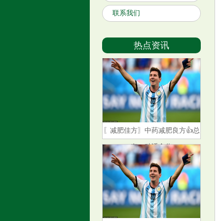
联系我们
“白龙马”王伯昭：曾被谢霆锋打
进医院，44岁和妻子在街头卖卤
热点资讯
菜
〖减肥佳方〗中药减肥良方👍总
有一种适合你
“脑瘫诗人”余秀华一夜爆红，结