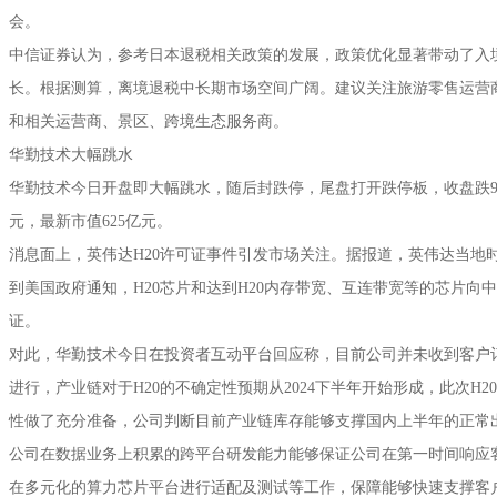
会。
中信证券认为，参考日本退税相关政策的发展，政策优化显著带动了入
长。根据测算，离境退税中长期市场空间广阔。建议关注旅游零售运营
和相关运营商、景区、跨境生态服务商。
华勤技术大幅跳水
华勤技术今日开盘即大幅跳水，随后封跌停，尾盘打开跌停板，收盘跌9.48%
元，最新市值625亿元。
消息面上，英伟达H20许可证事件引发市场关注。据报道，英伟达当地时
到美国政府通知，H20芯片和达到H20内存带宽、互连带宽等的芯片向
证。
对此，华勤技术今日在投资者互动平台回应称，目前公司并未收到客户
进行，产业链对于H20的不确定性预期从2024下半年开始形成，此次H
性做了充分准备，公司判断目前产业链库存能够支撑国内上半年的正常
公司在数据业务上积累的跨平台研发能力能够保证公司在第一时间响应客
在多元化的算力芯片平台进行适配及测试等工作，保障能够快速支撑客