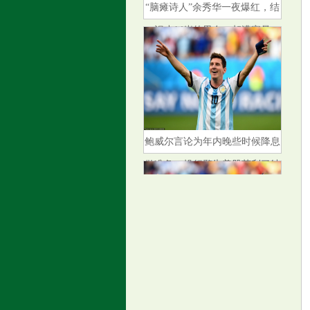
识小14岁的男友，却遭家暴
鲍威尔言论为年内晚些时候降息
做准备，投行警告美股获利了结
风险
XD工业富（601138）8月15日主
力资金净卖出1.48亿元