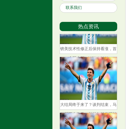
联系我们
热点资讯
镑美技术性修正后保持看涨，首
个阻力区1.2850-1.2860
大结局终于来了？谈判结束，马
科斯下令收兵，杜特尔特发现被
骗了