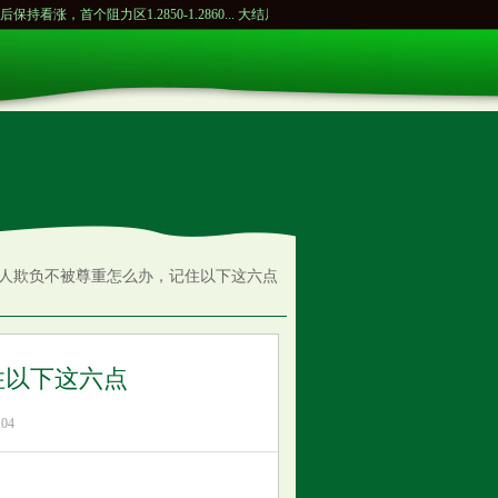
，首个阻力区1.2850-1.2860...
大结局终于来了？谈判结束，马科斯下令收兵，杜
别人欺负不被尊重怎么办，记住以下这六点
住以下这六点
04