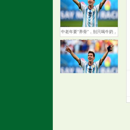
中老年要“养骨”，别只喝牛奶，
多吃5样“天然高钙菜”，腿脚有
劲精神足
悬壶金翁：7.10黄金震荡看慢
涨，原油继续看弱势