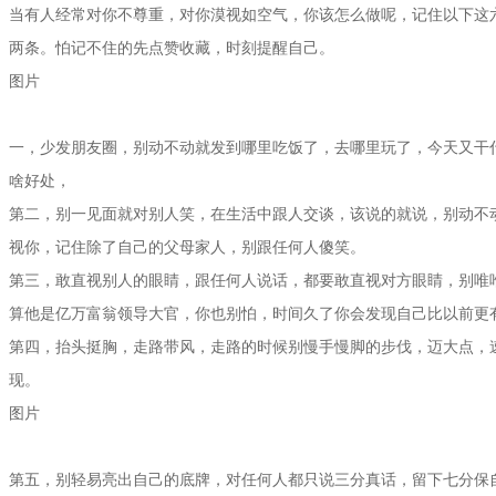
当有人经常对你不尊重，对你漠视如空气，你该怎么做呢，记住以下这
两条。怕记不住的先点赞收藏，时刻提醒自己。
图片
一，少发朋友圈，别动不动就发到哪里吃饭了，去哪里玩了，今天又干
啥好处，
第二，别一见面就对别人笑，在生活中跟人交谈，该说的就说，别动不
视你，记住除了自己的父母家人，别跟任何人傻笑。
第三，敢直视别人的眼睛，跟任何人说话，都要敢直视对方眼睛，别唯
算他是亿万富翁领导大官，你也别怕，时间久了你会发现自己比以前更
第四，抬头挺胸，走路带风，走路的时候别慢手慢脚的步伐，迈大点，
现。
图片
第五，别轻易亮出自己的底牌，对任何人都只说三分真话，留下七分保