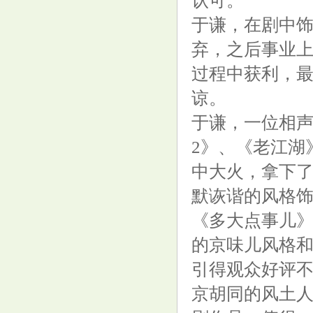
认可。
于谦，在剧中
奥运金牌榜更新, 中国豪夺5金超
弃，之后事业
美国登第1! 创3大纪录, 保底35
金
过程中获利，
谅。
于谦，一位相
2》、《老江湖
镑美技术性修正后保持看涨，首
中大火，拿下了
个阻力区1.2850-1.2860
默诙谐的风格
《多大点事儿
的京味儿风格
引得观众好评
京胡同的风土
大结局终于来了？谈判结束，马