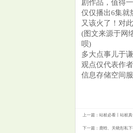
剧作品，值得
科斯下令收兵，杜特尔特发现被
仅仅播出6集就
骗了
又该火了！对
(图文来源于网
呗)
中老年要“养骨”，别只喝牛奶，
多大点事儿于
多吃5样“天然高钙菜”，腿脚有
观点仅代表作
劲精神足
信息存储空间
悬壶金翁：7.10黄金震荡看慢
上一篇：
站桩必看丨站桩真
涨，原油继续看弱势
下一篇：
鹿晗、关晓彤私下