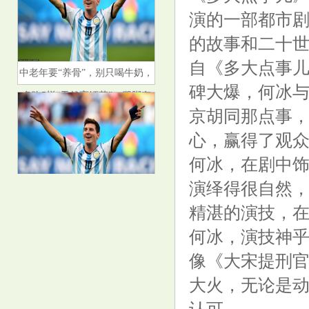
演的一部都市
的故事和二十
自《多大点事
中老年要“养骨”，别只喝牛奶，
多吃5样“天然高钙菜”，腿脚有
碑大爆，何冰
劲精神足
京胡同那点事
心，赢得了观
何冰，在剧中
演绎得很自然
悬壶金翁：7.10黄金震荡看慢
精湛的演技，
涨，原油继续看弱势
何冰，演技神
像《大宋提刑
大火，无论是