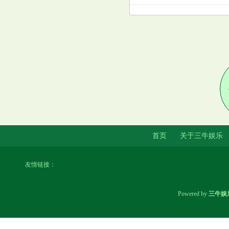
奥运金牌榜更新, 中国豪夺5金超
美国登第1! 创3大纪录, 保底35
金
首页
关于三牛娱乐
友情链接：
Powered by
三牛娱