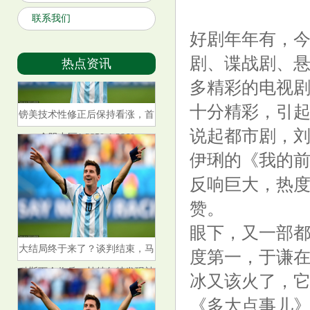
联系我们
好剧年年有，
剧、谍战剧、
热点资讯
多精彩的电视
镑美技术性修正后保持看涨，首
十分精彩，引
个阻力区1.2850-1.2860
说起都市剧，
伊琍的《我的
反响巨大，热
赞。
眼下，又一部都
大结局终于来了？谈判结束，马
度第一，于谦
科斯下令收兵，杜特尔特发现被
冰又该火了，
骗了
《多大点事儿