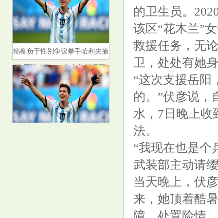
的卫生员。20
该区“花木兰”
救援任务，无
杨柳负于性别争议拳手哈利夫摘
卫，处处有她
银 医学专家: XY染色体前提下,
“这次支援岳阳
选手的身体素质更接近男性
的。”伏彦说，
水，7日晚上收
法。
华纳药厂（688799）8月15日主
“我现在也是个
力资金净卖出99.70万元
武装部主动请缨
当天晚上，伏彦
来，她顶着酷
障、处置险情