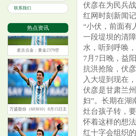
伏彦在为民兵
联系我们
红网时刻新闻记
“小伏，前面有
热点资讯
一段堤坝的清
水，听到呼唤
老古点金：黄金2379空
7月7日晚，益
抗洪抢险，伏彦
入大堤到现在
伏彦是甘肃兰州
妇”。长期在湖
万盛股份（603010）8月15日主
灶台孩子转，要
力资金净买入136.00万元
怀着这样的想
红十字会组织