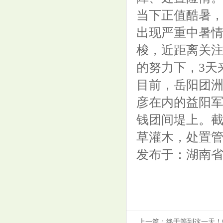
当下正值酷暑
7月10日周大福黄金价格723元/
出现严重中暑
克
梭，近距离关
的努力下，3天
目前，岳阳团
彦在内的益阳军
老古点金：黄金2379空
钱团间堤上。截
草灌木，处置管
发布于：湖南
万盛股份（603010）8月15日主
上一篇：
终于等到这一天！