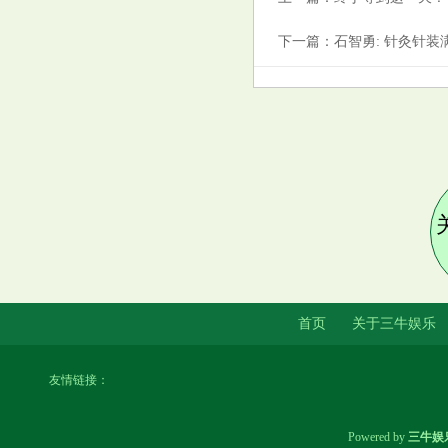
力资金净买入136.00万元
下一篇：
石智勇: 针灸针装
杨柳负于性别争议拳手哈利夫摘
银 医学专家: XY染色体前提下,
选手的身体素质更接近男性
首页
关于三牛娱乐
华纳药厂（688799）8月15日主
友情链接：
力资金净卖出99.70万元
Powered by
三牛娱